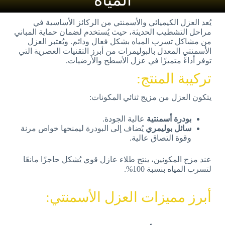
المياه
يُعد
العزل
الكيميائي
والأسمنتي
من
الركائز
الأساسية
في
مراحل
التشطيب
الحديثة،
حيث
يُستخدم
لضمان
حماية
المباني
من
مشاكل
تسرب
المياه
بشكل
فعال
ودائم.
ويُعتبر
العزل
الأسمنتي
المعدل
بالبوليمرات
من
أبرز
التقنيات
العصرية
التي
توفر
أداءً
متميزًا
في
عزل
الأسطح
والأرضيات.
تركيبة المنتج:
يتكون
العزل
من
مزيج
ثنائي
المكونات:
بودرة
أسمنتية
عالية
الجودة.
سائل
بوليمري
يُضاف
إلى
البودرة
ليمنحها
خواص
مرنة
وقوة
التصاق
عالية.
عند
مزج
المكونين،
ينتج
طلاء
عازل
قوي
يُشكل
حاجزًا
مانعًا
لتسرب
المياه
بنسبة
100%.
أبرز مميزات العزل الأسمنتي: