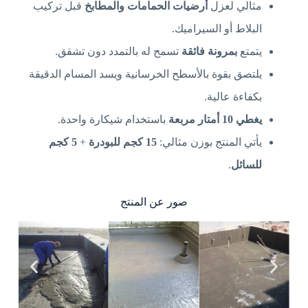
مثالي
لعزل
أرضيات
الحمامات
والمطابخ
قبل
تركيب
البلاط
أو
السيراميك.
يتمتع
بمرونة
فائقة
تسمح
له
بالتمدد
دون
تشقق.
يلتصق
بقوة
بالأسطح
الخرسانية
ويسد
المسام
الدقيقة
بكفاءة
عالية.
يغطي
10
أمتار
مربعة
باستخدام
شيكارة
واحدة.
يأتي
المنتج
بوزن
مثالي:
15
كجم
للبودرة
+
5
كجم
للسائل
.
صور عن المنتج